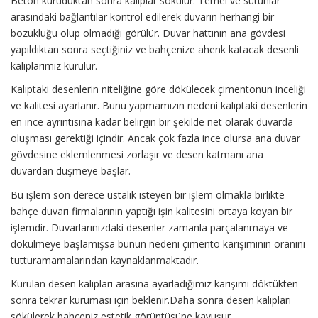
Beton kuruduktan sonra kalıplar sökülür. Temel ve sütunlar
arasındaki bağlantılar kontrol edilerek duvarın herhangi bir
bozukluğu olup olmadığı görülür. Duvar hattının ana gövdesi
yapıldıktan sonra seçtiğiniz ve bahçenize ahenk katacak desenli
kalıplarımız kurulur.
Kalıptaki desenlerin niteliğine göre dökülecek çimentonun inceliği
ve kalitesi ayarlanır. Bunu yapmamızın nedeni kalıptaki desenlerin
en ince ayrıntısına kadar belirgin bir şekilde net olarak duvarda
oluşması gerektiği içindir. Ancak çok fazla ince olursa ana duvar
gövdesine eklemlenmesi zorlaşır ve desen katmanı ana
duvardan düşmeye başlar.
Bu işlem son derece ustalık isteyen bir işlem olmakla birlikte
bahçe duvarı firmalarının yaptığı işin kalitesini ortaya koyan bir
işlemdir. Duvarlarınızdaki desenler zamanla parçalanmaya ve
dökülmeye başlamışsa bunun nedeni çimento karışımının oranını
tutturamamalarından kaynaklanmaktadır.
Kurulan desen kalıpları arasına ayarladığımız karışımı döktükten
sonra tekrar kuruması için beklenir.Daha sonra desen kalıpları
sökülerek bahçeniz estetik görüntüsüne kavuşur.